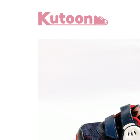
メ
イ
ン
コ
ン
テ
ン
ツ
へ
移
動