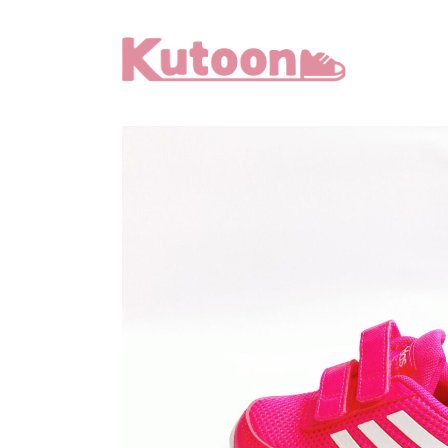
メ
イ
ン
コ
ン
テ
ン
ツ
へ
移
動