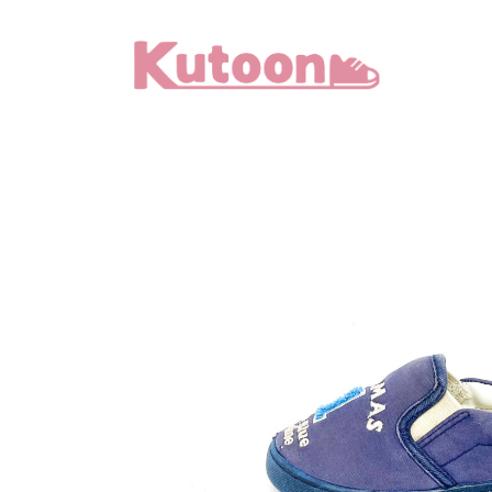
メ
イ
ン
コ
ン
テ
ン
ツ
へ
移
動