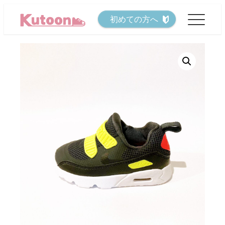
メ
初めての方へ
イ
ン
コ
ン
テ
ン
ツ
へ
移
動