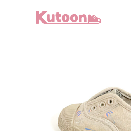
メ
イ
ン
コ
ン
テ
ン
ツ
へ
移
動