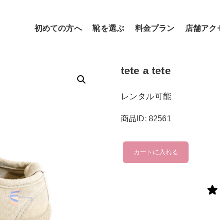
初めての方へ
靴を選ぶ
料金プラン
店舗アク
tete a tete
レンタル可能
商品ID: 82561
tete
カートに入れる
a
tete
個