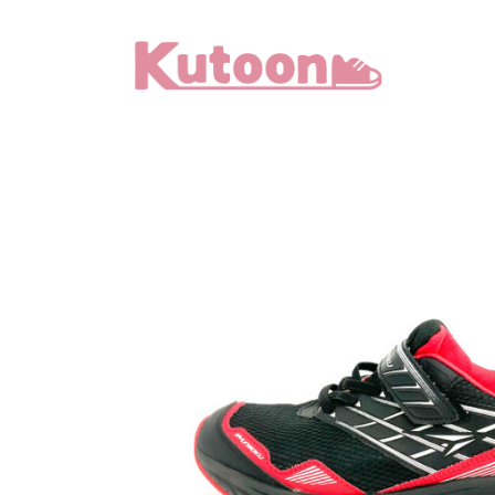
メ
イ
ン
コ
ン
テ
ン
ツ
へ
移
動