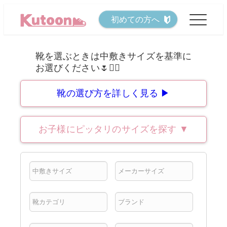
メ
初めての方へ
イ
ン
コ
ン
テ
靴の選び方を詳しく見る ▶
ン
ツ
お子様にピッタリのサイズを探す
▼
へ
移
動