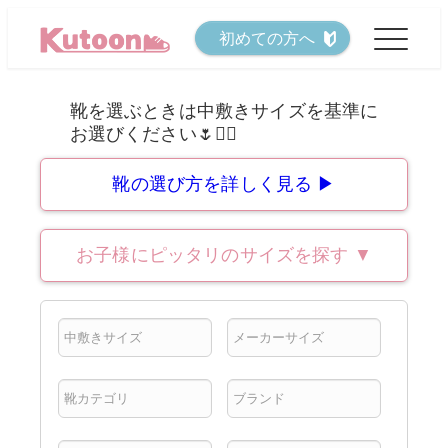
メ
初めての方へ
イ
ン
コ
ン
テ
靴の選び方を詳しく見る ▶
ン
ツ
お子様にピッタリのサイズを探す
▼
へ
移
動