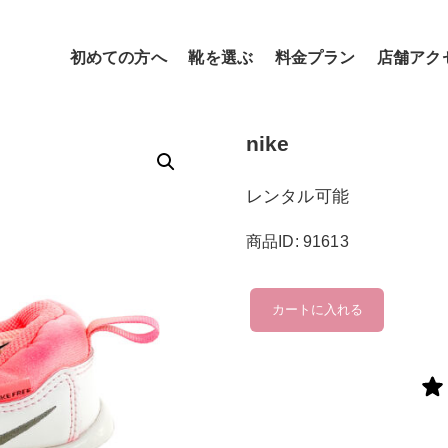
初めての方へ
靴を選ぶ
料金プラン
店舗アク
nike
レンタル可能
商品ID: 91613
nike
カートに入れる
個