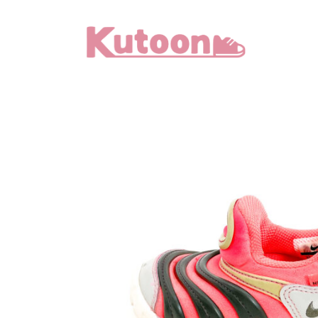
メ
イ
ン
コ
ン
テ
ン
ツ
へ
移
動