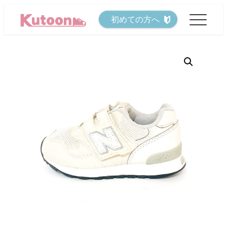
メ
初めての方へ
イ
ン
コ
ン
テ
ン
ツ
へ
移
動