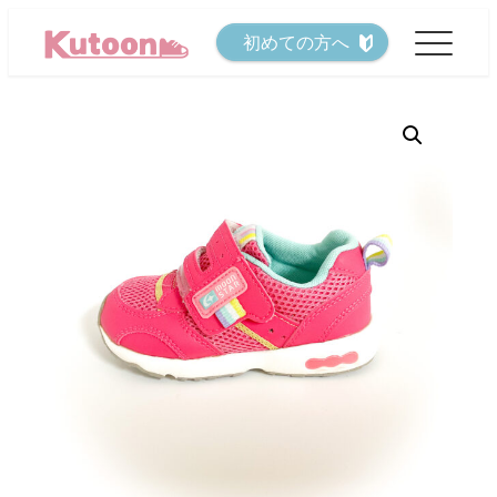
メ
初めての方へ
イ
ン
コ
ン
テ
ン
ツ
へ
移
動