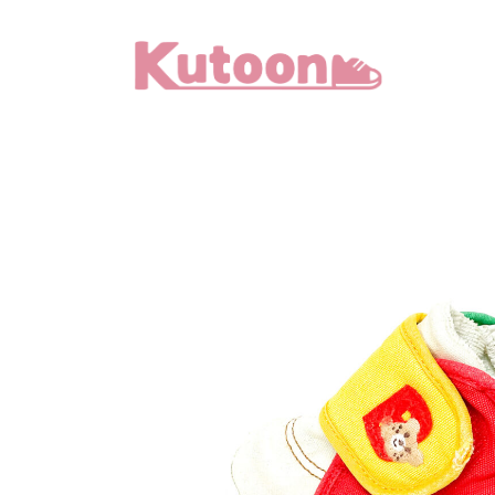
メ
イ
ン
コ
ン
テ
ン
ツ
へ
移
動