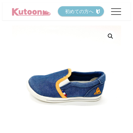
メ
初めての方へ
イ
ン
コ
ン
テ
ン
ツ
へ
移
動