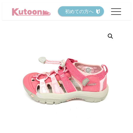
メ
初めての方へ
イ
ン
コ
ン
テ
ン
ツ
へ
移
動