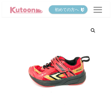
メ
初めての方へ
イ
ン
コ
ン
テ
ン
ツ
へ
移
動