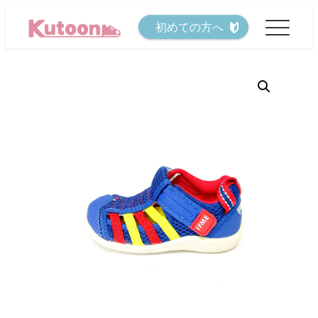
メ
初めての方へ
イ
ン
コ
ン
テ
ン
ツ
へ
移
動