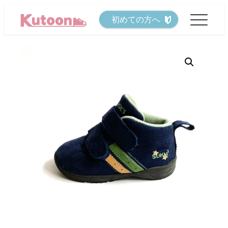
メ
初めての方へ
イ
ン
コ
ン
テ
ン
ツ
へ
移
動