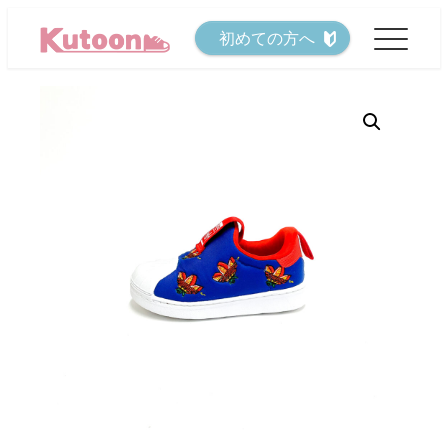
メ
初めての方へ
イ
ン
コ
ン
テ
ン
ツ
へ
移
動