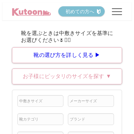
メ
初めての方へ
イ
ン
コ
ン
テ
靴の選び方を詳しく見る ▶
ン
ツ
お子様にピッタリのサイズを探す
▼
へ
移
動