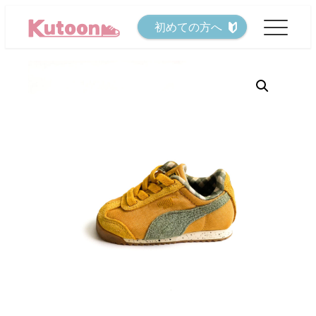
メ
初めての方へ
イ
ン
コ
ン
テ
ン
ツ
へ
移
動