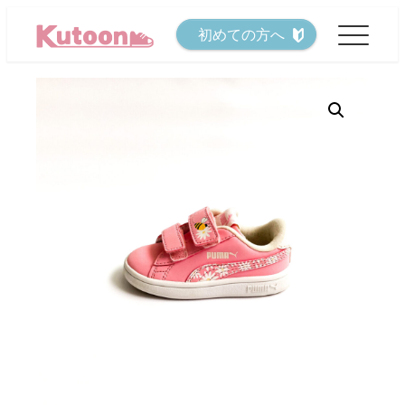
メ
初めての方へ
イ
ン
コ
ン
テ
ン
ツ
へ
移
動