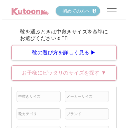
メ
初めての方へ
イ
ン
コ
ン
テ
靴の選び方を詳しく見る ▶
ン
ツ
お子様にピッタリのサイズを探す
▼
へ
移
動