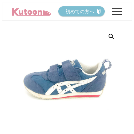
メ
初めての方へ
イ
ン
コ
ン
テ
ン
ツ
へ
移
動