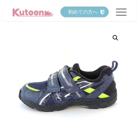
メ
初めての方へ
イ
ン
コ
ン
テ
ン
ツ
へ
移
動