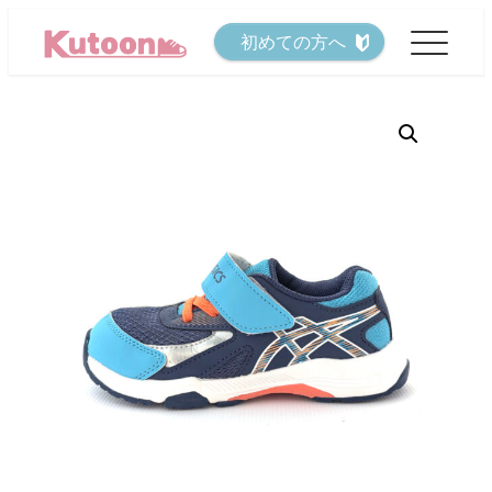
メ
初めての方へ
イ
ン
コ
ン
テ
ン
ツ
へ
移
動