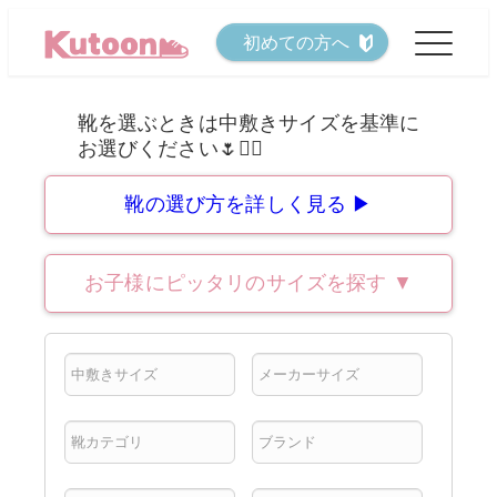
メ
初めての方へ
イ
ン
コ
ン
テ
靴の選び方を詳しく見る ▶
ン
ツ
お子様にピッタリのサイズを探す
▼
へ
移
動