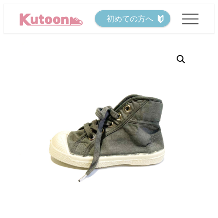
メ
初めての方へ
イ
ン
コ
ン
テ
ン
ツ
へ
移
動