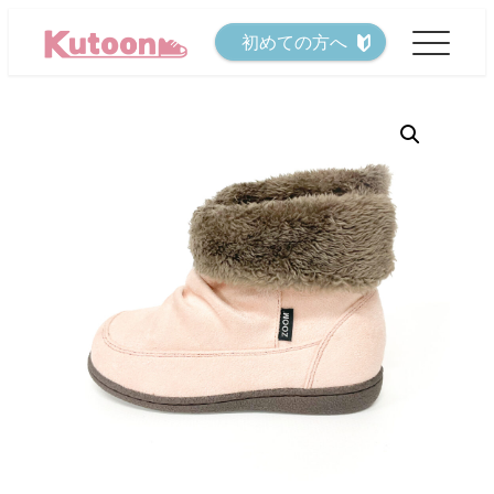
メ
初めての方へ
イ
ン
コ
ン
テ
ン
ツ
へ
移
動