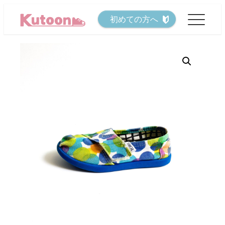
メ
初めての方へ
イ
ン
コ
ン
テ
ン
ツ
へ
移
動