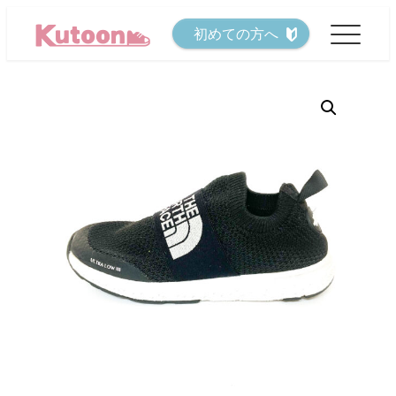
メ
初めての方へ
イ
ン
コ
ン
テ
ン
ツ
へ
移
動