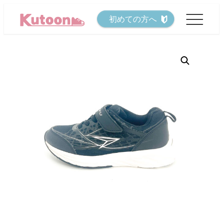
メ
初めての方へ
イ
ン
コ
ン
テ
ン
ツ
へ
移
動