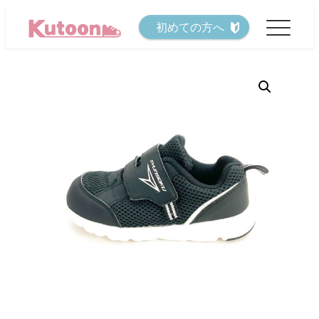
メ
初めての方へ
イ
ン
コ
ン
テ
ン
ツ
へ
移
動