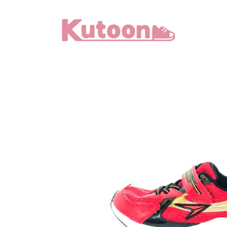
メ
イ
ン
コ
ン
テ
ン
ツ
へ
移
動