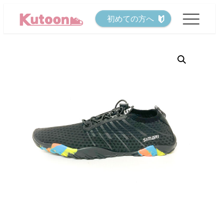
メ
初めての方へ
イ
ン
コ
ン
テ
ン
ツ
へ
移
動