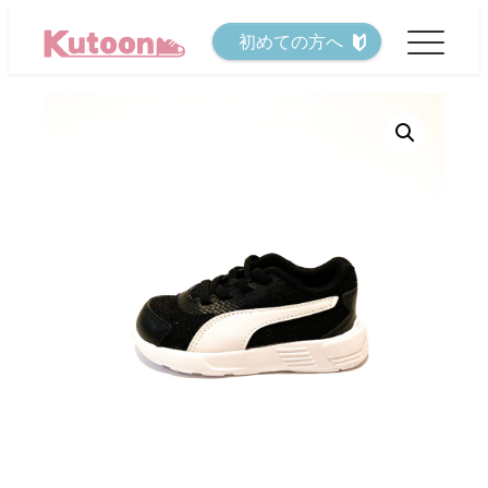
メ
初めての方へ
イ
ン
コ
ン
テ
ン
ツ
へ
移
動