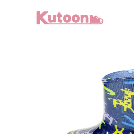
メ
イ
ン
コ
ン
テ
ン
ツ
へ
移
動