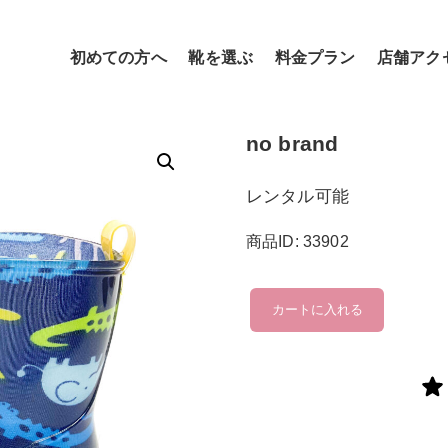
初めての方へ
靴を選ぶ
料金プラン
店舗アク
no brand
レンタル可能
商品ID: 33902
no
カートに入れる
brand
個