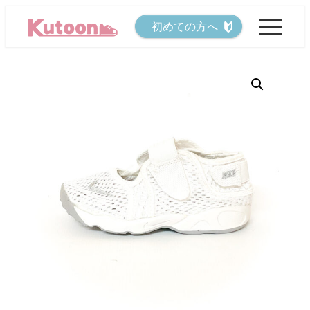
メ
初めての方へ
イ
ン
コ
ン
テ
ン
ツ
へ
移
動