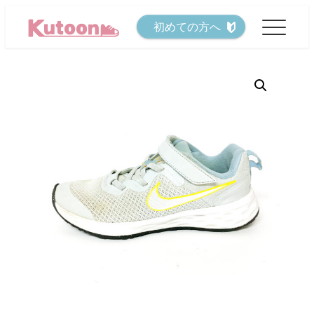
メ
初めての方へ
イ
ン
コ
ン
テ
ン
ツ
へ
移
動