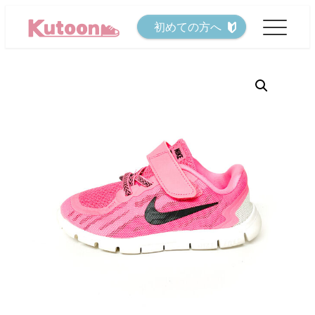
メ
初めての方へ
イ
ン
コ
ン
テ
ン
ツ
へ
移
動