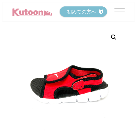
メ
初めての方へ
イ
ン
コ
ン
テ
ン
ツ
へ
移
動