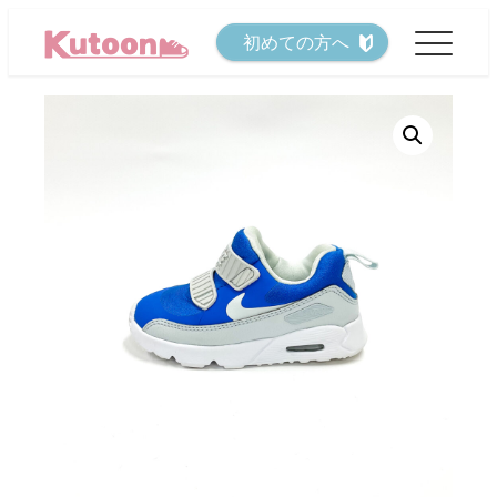
メ
初めての方へ
イ
ン
コ
ン
テ
ン
ツ
へ
移
動