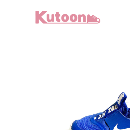
メ
イ
ン
コ
ン
テ
ン
ツ
へ
移
動