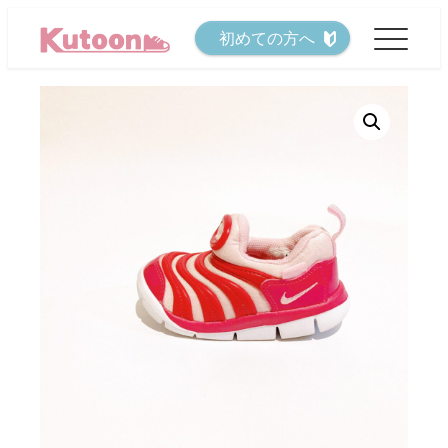
メ
初めての方へ
イ
ン
コ
ン
テ
ン
ツ
へ
移
動