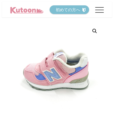
メ
初めての方へ
イ
ン
コ
ン
テ
ン
ツ
へ
移
動