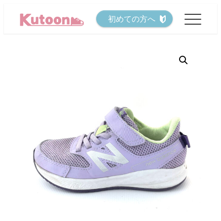
メ
初めての方へ
イ
ン
コ
ン
テ
ン
ツ
へ
移
動