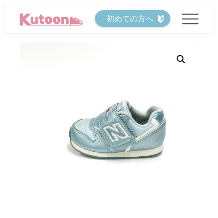
メ
初めての方へ
イ
ン
コ
ン
テ
ン
ツ
へ
移
動