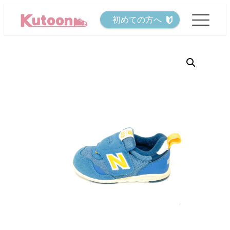
メ
初めての方へ
イ
ン
コ
ン
テ
ン
ツ
へ
移
動