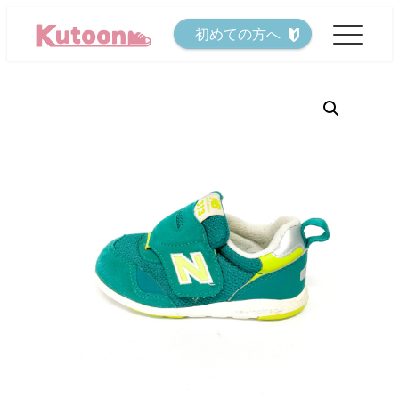
メ
初めての方へ
イ
ン
コ
ン
テ
ン
ツ
へ
移
動