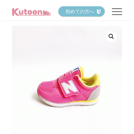
メ
初めての方へ
イ
ン
コ
ン
テ
ン
ツ
へ
移
動