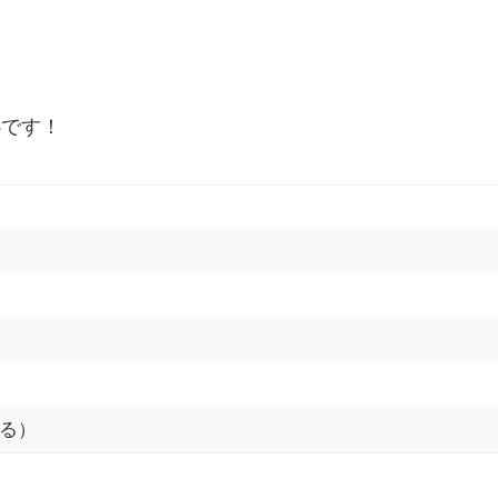
心です！
る）