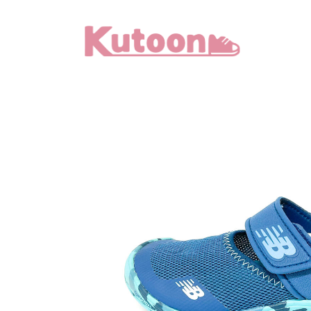
メ
イ
ン
コ
ン
テ
ン
ツ
へ
移
動